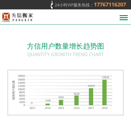
17767116207
24小时VIP服务热线：
T
o
g
g
l
方信用户数量增长趋势图
e
n
QUANTITY GROWTH TREND CHART
a
v
i
g
a
t
i
o
n