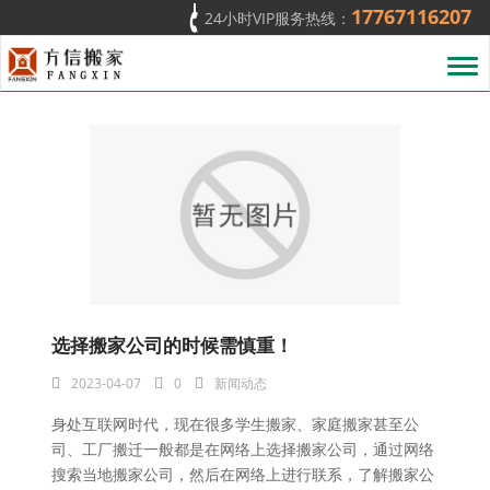
17767116207
24小时VIP服务热线：
T
o
g
g
l
e
n
a
v
i
g
a
t
选择搬家公司的时候需慎重！
i
o
2023-04-07
0
新闻动态
n
身处互联网时代，现在很多学生搬家、家庭搬家甚至公
司、工厂搬迁一般都是在网络上选择搬家公司，通过网络
搜索当地搬家公司，然后在网络上进行联系，了解搬家公